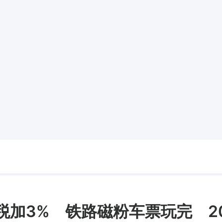
税加3% 铁路磁粉车票玩完 20