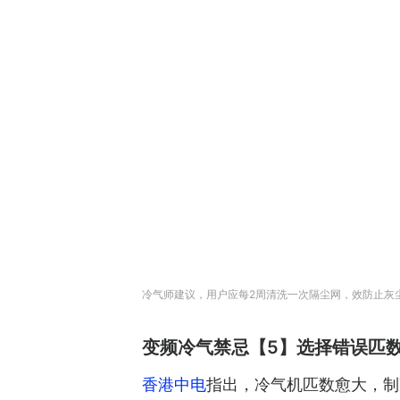
冷气师建议，用户应每2周清洗一次隔尘网，效防止灰尘
变频冷气禁忌【5】选择错误匹
香港中电
指出，冷气机匹数愈大，制