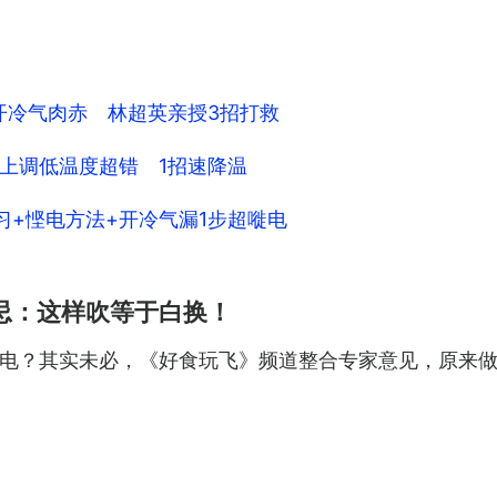
物开冷气肉赤 林超英亲授3招打救
上调低温度超错 1招速降温
习+悭电方法+开冷气漏1步超嘥电
忌：这样吹等于白换！
电？其实未必，《好食玩飞》频道整合专家意见，原来做