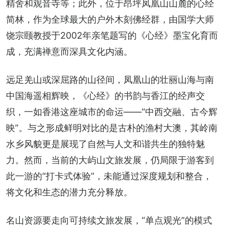
精舍和观音寺等；此外，位于昂坪凤凰山山麓的心经
简林，作为全球最大的户外木刻佛经群，由国学大师
饶宗颐教授于2002年亲笔题写的《心经》墨宝化育而
成，充满禅意而深具文化内涵。
远足羌山或深屈路的山径间，凤凰山的壮丽山海与南
中国海遥相辉映，《心经》的书韵与香江的经声交
织，一如香港这座城市的命运——“中西交融、古今辉
映”。与之形成鲜明对比的是古朴的渔村大澳，其岭南
水乡风貌更是展现了自然与人文和谐共生的独特魅
力。然而，当前的大屿山文旅发展，仍局限于游客到
此一游的“打卡式体验”，未能通过深度规划和整合，
将文化和生态的潜力充分释放。
名山资源要走向可持续文旅发展，“单点观光”的模式