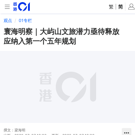
繁
|
简
观点
01专栏
寰海明察｜大屿山文旅潜力亟待释放
应纳入第一个五年规划
撰文：
梁海明