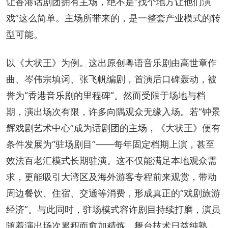
让香港话剧团拥有主场，绝不是“找个地方让他们演
戏”这么简单。主场所带来的，是一整套产业模式的转
型可能。
以《大状王》为例。这出原创粤语音乐剧由高世章作
曲、岑伟宗填词、张飞帆编剧，首演后口碑轰动，被
誉为“香港音乐剧的里程碑”。然而受限于场地与档
期，演出场次有限，许多向隅观众无缘入场。若“钟景
辉戏剧艺术中心”成为话剧团的主场，《大状王》便有
条件发展为“驻场剧目”——每年固定档期上演，甚至
效法百老汇模式长期驻演。这不仅能满足本地观众需
求，更能吸引大湾区及海外游客专程前来观赏，带动
周边餐饮、住宿、交通等消费，形成真正的“戏剧旅游
经济”。与此同时，驻场模式容许剧目持续打磨，演员
随着演出场次累积而愈加精炼，舞台技术日益纯熟，