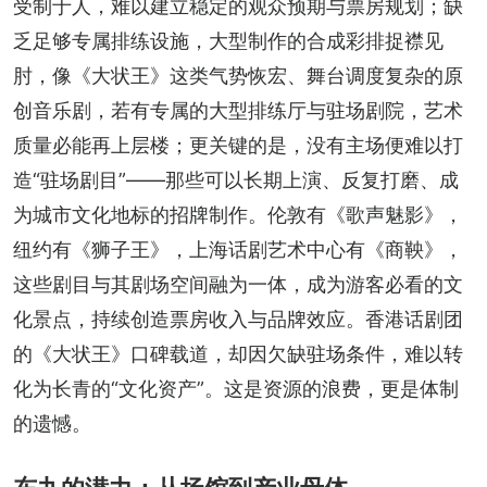
受制于人，难以建立稳定的观众预期与票房规划；缺
乏足够专属排练设施，大型制作的合成彩排捉襟见
肘，像《大状王》这类气势恢宏、舞台调度复杂的原
创音乐剧，若有专属的大型排练厅与驻场剧院，艺术
质量必能再上层楼；更关键的是，没有主场便难以打
造“驻场剧目”——那些可以长期上演、反复打磨、成
为城市文化地标的招牌制作。伦敦有《歌声魅影》，
纽约有《狮子王》，上海话剧艺术中心有《商鞅》，
这些剧目与其剧场空间融为一体，成为游客必看的文
化景点，持续创造票房收入与品牌效应。香港话剧团
的《大状王》口碑载道，却因欠缺驻场条件，难以转
化为长青的“文化资产”。这是资源的浪费，更是体制
的遗憾。