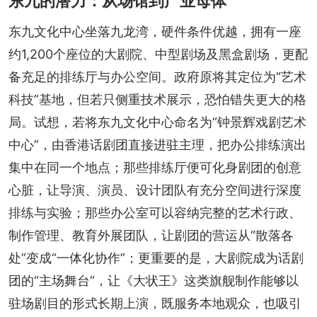
东九的潜力：从场馆到产业母体
东九文化中心坐落九龙湾，硬件条件优越，拥有一座
约1,200个座位的大剧院、中型剧场及黑盒剧场，更配
备充足的排练厅与办公空间。政府原将其定位为“艺术
科技”基地，但若只侧重技术展示，恐怕错失更大的格
局。试想，若将东九文化中心命名为“钟景辉戏剧艺术
中心”，由香港话剧团直接进驻主理，把办公排练演出
集中在同一个地点；那些排练厅便可化身剧团的创意
心脏，让导演、演员、设计团队有充分空间进行深度
排练与实验；那些办公室可以容纳完整的艺术行政、
制作管理、教育外展团队，让剧团的营运从“散落各
处”变成“一体化协作”；更重要的是，大剧院成为话剧
团的“主场舞台”，让《大状王》这类旗舰制作能够以
驻场剧目的形式长期上演，既服务本地观众，也吸引