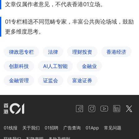
文章仅属作者意见，不代表香港01立场。
01专栏精选不同范畴专家，丰富公共舆论场域，鼓励
更多维度思考。
律政思专栏
法律
理财投资
香港经济
创新科技
AI人工智能
金融业
金融管理
证监会
富途证券
01线报
关于我们
01招聘
广告查询
01App
常见问题
联络我们
私隐声明
条款及细则