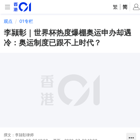
繁
|
简
观点
01专栏
李颕彰｜世界杯热度爆棚奥运申办却遇
冷：奥运制度已跟不上时代？
撰文：
李颕彰律师