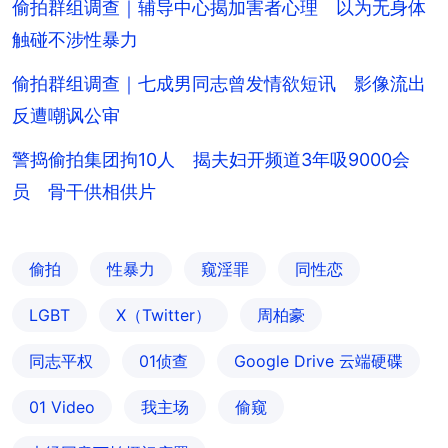
偷拍群组调查｜辅导中心揭加害者心理 以为无身体
触碰不涉性暴力
偷拍群组调查｜七成男同志曾发情欲短讯 影像流出
反遭嘲讽公审
警捣偷拍集团拘10人 揭夫妇开频道3年吸9000会
员 骨干供相供片
偷拍
性暴力
窥淫罪
同性恋
LGBT
X（Twitter）
周柏豪
同志平权
01侦查
Google Drive 云端硬碟
01 Video
我主场
偷窥