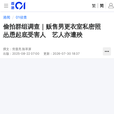
繁
|
简
港闻
01侦查
偷拍群组调查｜贩售男更衣室私密照
怂恿起底受害人 艺人亦遭殃
撰文：
劳显亮 陈萃屏
出版：
2025-08-22 07:00
更新：
2026-07-30 18:37