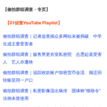
【偷拍群组调查・专页】
【01侦查YouTube Playlist】
偷拍群组调查｜记者追查揭众多网站未被捣破 中学
生成主要受害者
偷拍群组调查｜贩售男更衣室私密照 怂恿起底受害
人 艺人亦遭殃
偷拍群组调查｜追踪收款账户加密货币金流 揭迂回
转账至同一户口
偷拍群组调查｜私密影像流出疯传 团体称“移除令”
法例未曾使用