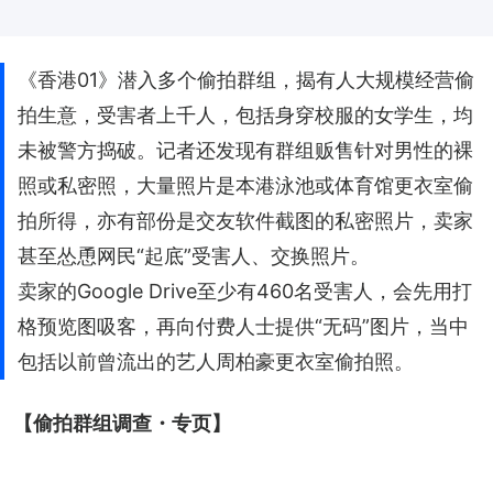
《香港01》潜入多个偷拍群组，揭有人大规模经营偷
拍生意，受害者上千人，包括身穿校服的女学生，均
未被警方捣破。记者还发现有群组贩售针对男性的裸
照或私密照，大量照片是本港泳池或体育馆更衣室偷
拍所得，亦有部份是交友软件截图的私密照片，卖家
甚至怂恿网民“起底”受害人、交换照片。
卖家的Google Drive至少有460名受害人，会先用打
格预览图吸客，再向付费人士提供“无码”图片，当中
包括以前曾流出的艺人周柏豪更衣室偷拍照。
【偷拍群组调查・专页】