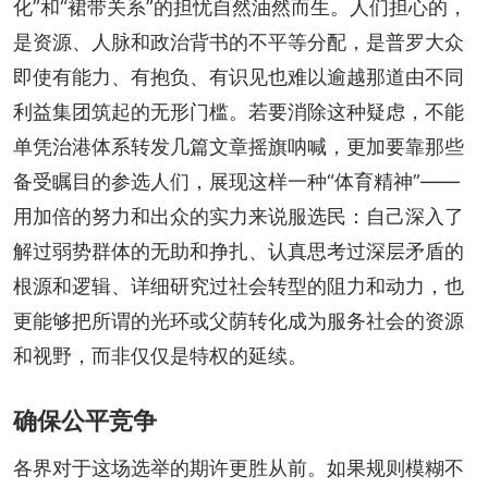
化”和“裙带关系”的担忧自然油然而生。人们担心的，
是资源、人脉和政治背书的不平等分配，是普罗大众
即使有能力、有抱负、有识见也难以逾越那道由不同
利益集团筑起的无形门槛。若要消除这种疑虑，不能
单凭治港体系转发几篇文章摇旗呐喊，更加要靠那些
备受瞩目的参选人们，展现这样一种“体育精神”——
用加倍的努力和出众的实力来说服选民：自己深入了
解过弱势群体的无助和挣扎、认真思考过深层矛盾的
根源和逻辑、详细研究过社会转型的阻力和动力，也
更能够把所谓的光环或父荫转化成为服务社会的资源
和视野，而非仅仅是特权的延续。
确保公平竞争
各界对于这场选举的期许更胜从前。如果规则模糊不