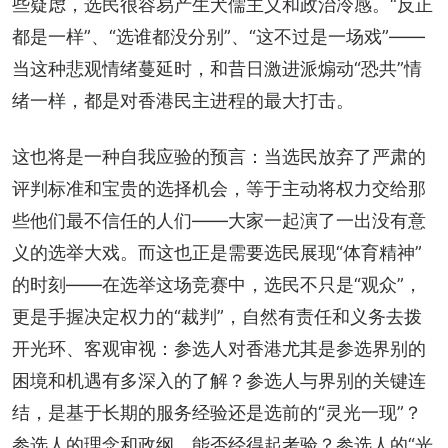
些疑虑，选民很容易产生犬儒主义和政治冷感。“反正
都是一样”、“选谁都没分别”、“这不过是一场戏”——
当这种悲观情绪蔓延时，和昔日激进派煽动“恐共”情
绪一样，都是对香港民主进程的最大打击。
这也将是一种自我应验的预言：当选民放弃了严肃的
评判标准和宝贵的选择机会，等于主动将权力交给那
些他们最不信任的人们——大家一起演了一出没有意
义的选举大戏。而这也正是需要选民展现“体育精神”
的时刻——在选举这场竞赛中，选民不只是“观众”，
更是手握决定权力的“裁判”，自然有责任和义务去拨
开光环、客观审视：参选人对香港尤其是参选界别的
困境和机遇有多深入的了解？参选人与界别的关键连
结，是基于长期的服务经验还是选前的“灵光一现”？
参选人的理念和政纲，能否经得起考验？参选人的“光