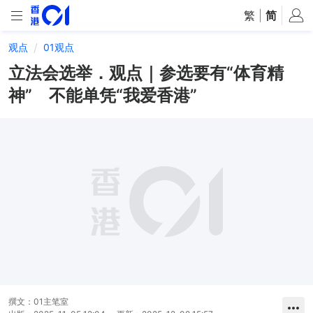
繁
|
简
观点
01观点
立法会选举．观点｜参选要有“体育精
神” 不能单凭“我爱香港”
撰文：
01主笔室