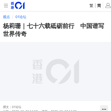
繁
|
简
观点
01论坛
杨莉珊｜七十六载砥砺前行 中国谱写
世界传奇
撰文：
01论坛