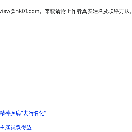
1view@hk01.com。来稿请附上作者真实姓名及联络
精神疾病“去污名化”
主雇员双得益