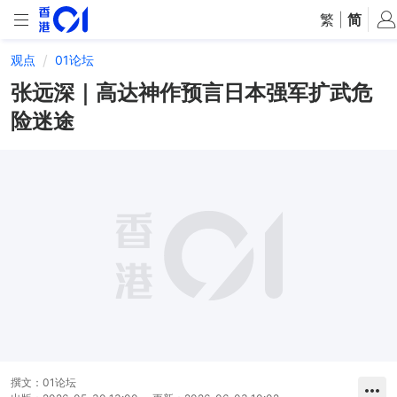
繁
|
简
观点
01论坛
张远深｜高达神作预言日本强军扩武危
险迷途
撰文：
01论坛