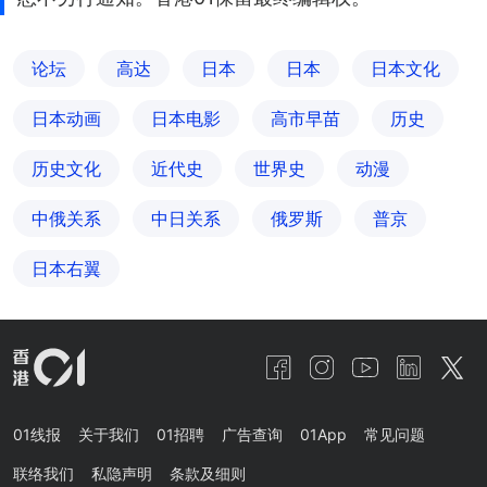
论坛
高达
日本
日本
日本文化
日本动画
日本电影
高市早苗
历史
历史文化
近代史
世界史
动漫
中俄关系
中日关系
俄罗斯
普京
日本右翼
01线报
关于我们
01招聘
广告查询
01App
常见问题
联络我们
私隐声明
条款及细则