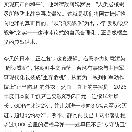
实现真正的和平”。他对宿敌阿姆罗说：“人类必须竭
尽所能防止战争再次爆发。这就是我们将阿古捷斯推
向地球的真正目的。”以“消灭战争”为名，行“发动毁灭
战争”之实——这种悖论式的自我合理化，正是极端主
义的典型话术。
今天的日本，正在复制这套逻辑。右翼势力刻意渲染
“周边威胁”，将朝鲜半岛局势、台湾有事论与中国军
事现代化包装成“生存危机”，从而为一系列扩军动作
披上“正当防卫”的外衣。然而，真正的事实是：2026
年度日本防卫预算已突破9万亿日元，连续14年增
长，GDP占比达2%，并计划进一步向3.5%甚至5%迈
进，超过北约标准。熊本、静冈两县已正式部署射程
超过1,000公里的远程导弹——这早已不是“专守防卫”