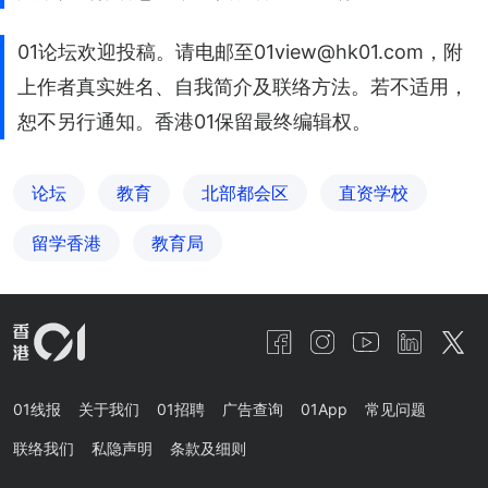
01论坛欢迎投稿。请电邮至01view@hk01.com，附
上作者真实姓名、自我简介及联络方法。若不适用，
恕不另行通知。香港01保留最终编辑权。
论坛
教育
北部都会区
直资学校
留学香港
教育局
01线报
关于我们
01招聘
广告查询
01App
常见问题
联络我们
私隐声明
条款及细则