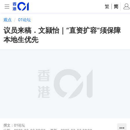
繁
|
简
观点
01论坛
议员来稿．文颕怡｜“直资扩容”须保障
本地生优先
撰文：
01论坛