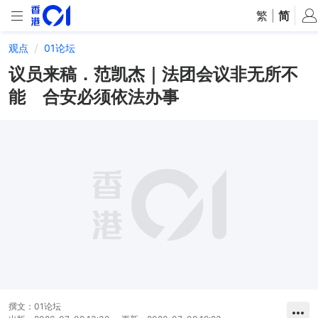
繁
|
简
观点
01论坛
议员来稿．范凯杰｜法团会议非无所不
能 合安必须依法办事
撰文：
01论坛