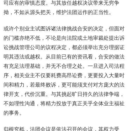
司应有的审慎态度。与其放任越权决议带来无穷争
拗，不如从源头把关，维护法团运作的正当性。
或许个别业主试图诉诸法律挑战合安的决定，但面对
的门槛亦绝不低，不论是向法院或土地审裁处提出诉
讼挑战管理公司的议程决定，都必须举出充分理据证
明其违法或越权。从目前已有的资讯看，合安的做法
有充足法理基础，并无不合理之处。一旦进入司法程
序，相关业主不仅要耗费高昂讼费，更要投入大量时
间和精力，若最终败诉，更可能须支付对方庞大的法
律开支，代价沉重。与其挑起旷日持久的法律争端，
不如理性沟通，将精力投放于真正关乎全体业主福祉
的事务。
归根究柢，法团会议是依法召开的会议，其权力受