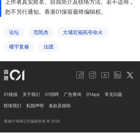
上作者真实姓名、自我简介及联络方法。若不适用，
恕不另行通知。香港01保留最终编辑权。
论坛
范凯杰
大埔宏福苑夺命火
楼宇复修
法团
01线报
关于我们
01招聘
广告查询
01App
常见问题
联络我们
私隐声明
条款及细则
香港01有限公司版权所有 ©
2026