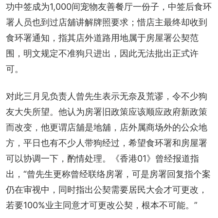
功中签成为1,000间宠物友善餐厅一份子，中签后食环
署人员也到过店舖讲解牌照要求；惜店主最终却收到
食环署通知，指其店外道路用地属于房屋署公契范
围，明文规定不准狗只进出，因此无法批出正式许
可。
对此三月见负责人曾先生表示无奈及荒谬，令不少狗
友大失所望。他认为房署旧政策应该顺应政府新政策
而改变，他更谓店舖是地舖，店外属商场外的公众地
方，平日也有不少人带狗经过，希望食环署和房屋署
可以协调一下，酌情处理。《香港01》曾经报道指
出，“曾先生更称曾经联络房署，可是房署回复指个案
仍在审视中，同时指出公契需要居民大会才可更改，
若要100%业主同意才可更改公契，根本不可能。”