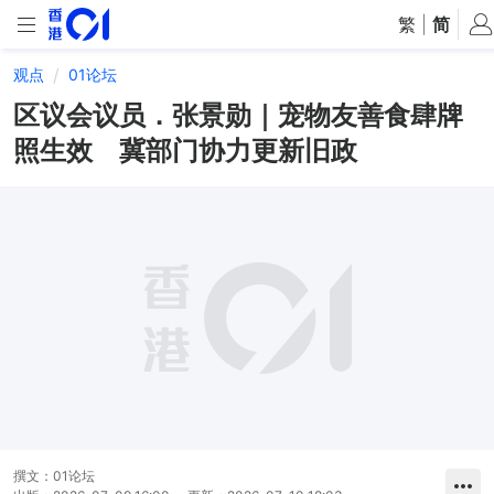
繁
|
简
观点
01论坛
区议会议员．张景勋｜宠物友善食肆牌
照生效 冀部门协力更新旧政
撰文：
01论坛