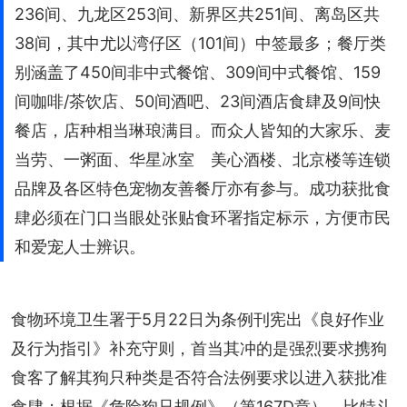
236间、九龙区253间、新界区共251间、离岛区共
38间，其中尤以湾仔区（101间）中签最多；餐厅类
别涵盖了450间非中式餐馆、309间中式餐馆、159
间咖啡/茶饮店、50间酒吧、23间酒店食肆及9间快
餐店，店种相当琳琅满目。而众人皆知的大家乐、麦
当劳、一粥面、华星冰室 美心酒楼、北京楼等连锁
品牌及各区特色宠物友善餐厅亦有参与。成功获批食
肆必须在门口当眼处张贴食环署指定标示，方便市民
和爱宠人士辨识。
食物环境卫生署于5月22日为条例刊宪出《良好作业
及行为指引》补充守则，首当其冲的是强烈要求携狗
食客了解其狗只种类是否符合法例要求以进入获批准
食肆；根据《危险狗只规例》（第167D章），比特斗