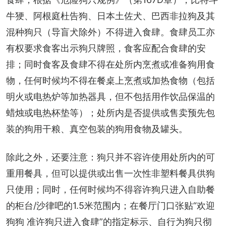
牛㹴、阿根庭杜告狗、日本土佐犬、巴西非拉狗及其
混种狗只（导盲犬除外）不得进入食肆。食肆员工亦
有权要求食客出示狗只牌照，食客应配合食肆的安
排；同时食客及食肆不得在处所内烹煮或准备狗用食
物，任何时候均不得在餐桌上烹煮或加热食物（包括
明火或电热炉等加热器具，但不包括用作饮品保温的
蜡烛或电热杯垫等）；处所内是否提供或售卖预先包
装的狗用干粮、真空包装的狗用食物及罐头。
除此之外，还要注意：狗只并不容许使用处所内的可
重用餐具，但可以提供或出售一次性非塑料餐具供狗
只使用；同时，任何时候均不得容许狗只进入自助餐
的柜台/沙律吧的1.5米范围内；在餐厅门口张贴“欢迎
狗狗 准许狗只进入食肆”的指定标示、自行为狗只彻