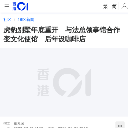
繁
|
简
社区
18区新闻
虎豹别墅年底重开 与法总领事馆合作
变文化使馆 后年设咖啡店
撰文：
董素琛