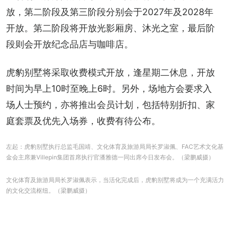
放，第二阶段及第三阶段分别会于2027年及2028年
开放。第二阶段将开放光影厢房、沐光之室，最后阶
段则会开放纪念品店与咖啡店。
虎豹别墅将采取收费模式开放，逢星期二休息，开放
时间为早上10时至晚上6时。另外，场地方会要求入
场人士预约，亦将推出会员计划，包括特别折扣、家
庭套票及优先入场券，收费有待公布。
左起：虎豹别墅执行总监毛国靖、文化体育及旅游局局长罗淑佩、FAC艺术文化基
金会主席兼Villepin集团首席执行官潘雅德一同出席今日发布会。（梁鹏威摄）
文化体育及旅游局局长罗淑佩表示，当活化完成后，虎豹别墅将成为一个充满活力
的文化交流枢纽。（梁鹏威摄）