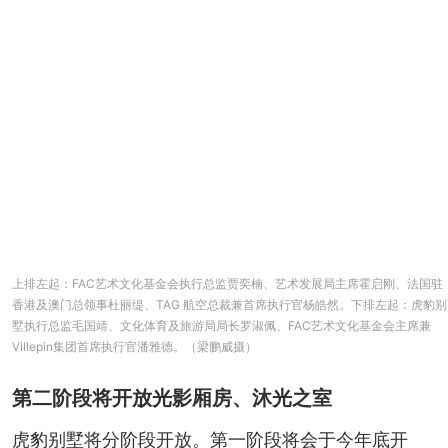
上排左起：FAC艺术文化基金会执行总监贾奕楠、艺术发展局主席霍启刚、法国驻
香港及澳门总领事杜丽缇、TAG 航空总裁兼首席执行官杨皓然。下排左起：虎豹别
墅执行总监毛国靖、文化体育及旅游局局长罗淑佩、FAC艺术文化基金会主席兼
Villepin集团首席执行官潘雅德。（梁鹏威摄）
第二阶段将开放光影厢房、沐光之室
虎豹别墅将分阶段开放。第一阶段将会于今年底开