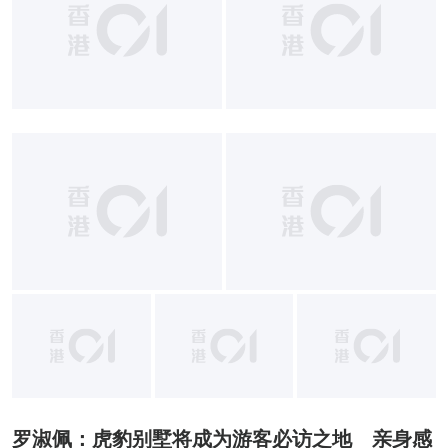
+
1
罗淑佩：虎豹别墅将成为游客必访之地 亲身感