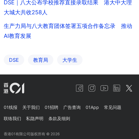
DSE｜八大公布学校推荐直接录取结果 港大中大理
大城大共收258人
生产力局与八大教育团体签署五项合作备忘录 推动
AI教育发展
DSE
教育局
大学生
01线报
关于我们
01招聘
广告查询
01App
常见问题
联络我们
私隐声明
条款及细则
香港01有限公司版权所有 ©
2026