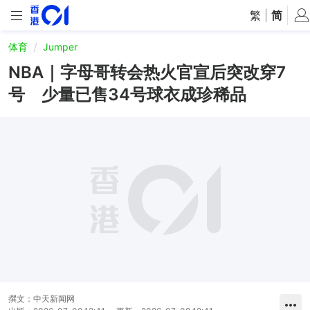
繁
|
简
体育
Jumper
NBA｜字母哥转会热火官宣后突改穿7
号 少量已售34号球衣成珍稀品
撰文：
中天新闻网