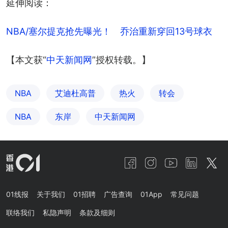
延伸阅读：
NBA/塞尔提克抢先曝光！　乔治重新穿回13号球衣
【本文获“
中天新闻网
”授权转载。】
NBA
艾迪杜高普
热火
转会
NBA
东岸
中天新闻网
01线报
关于我们
01招聘
广告查询
01App
常见问题
联络我们
私隐声明
条款及细则