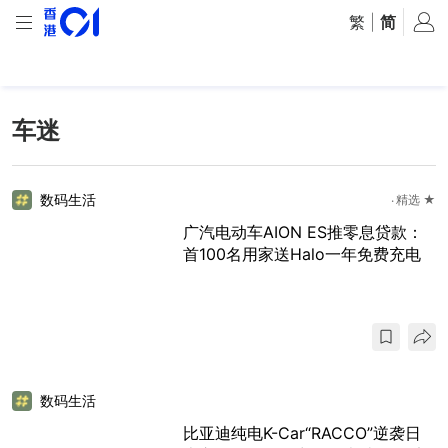
繁
|
简
车迷
数码生活
精选 ★
广汽电动车AION ES推零息贷款：
首100名用家送Halo一年免费充电
数码生活
比亚迪纯电K-Car“RACCO”逆袭日