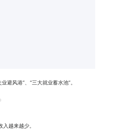
业避风港”、“三大就业蓄水池”。
y）
收入越来越少。