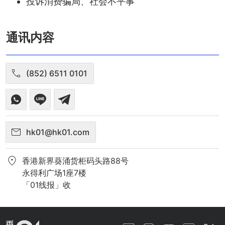
投诉消费骗局、社会不平事
通讯内容
(852) 6511 0101
hk01@hk01.com
香港新界葵涌货柜码头路88号
永得利广场1座7楼
「01线报」收