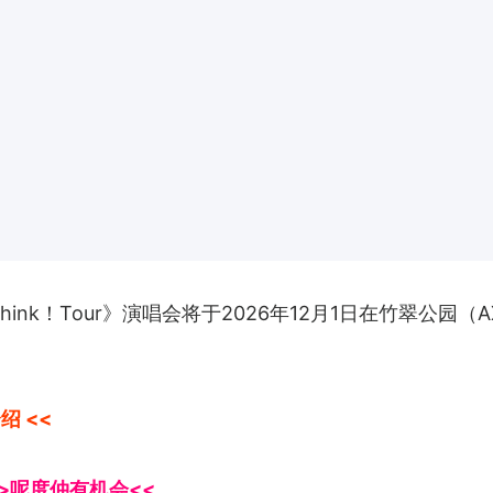
n You Think！Tour》演唱会将于2026年12月1日在竹翠公园
绍 <<
>>呢度仲有机会<<