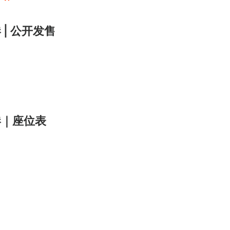
港 | 公开发售
)
香港｜座位表