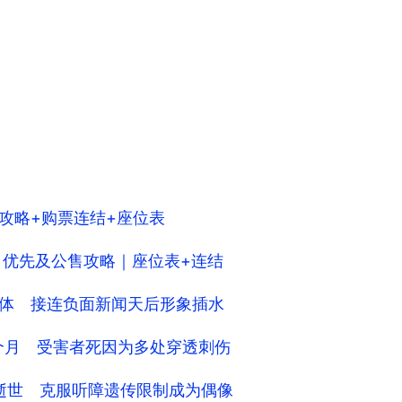
门票攻略+购票连结+座位表
26｜优先及公售攻略｜座位表+连结
裤露下体 接连负面新闻天后形象插水
4个月 受害者死因为多处穿透刺伤
ond逝世 克服听障遗传限制成为偶像