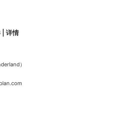
 | 详情
erland）
lan.com