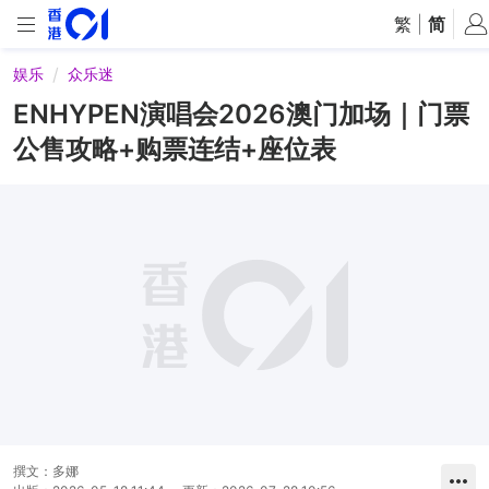
繁
|
简
娱乐
众乐迷
ENHYPEN演唱会2026澳门加场｜门票
公售攻略+购票连结+座位表
撰文：
多娜