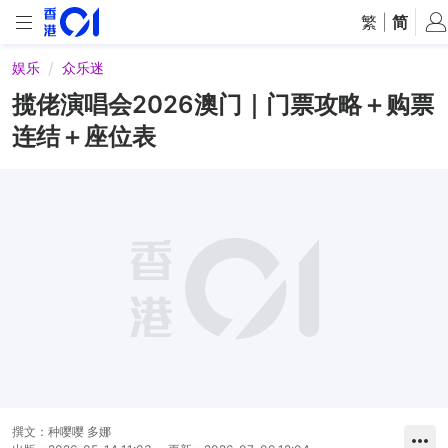
繁
|
简
娱乐
众乐迷
揽佬演唱会2026澳门｜门票攻略＋购票
连结＋座位表
撰文：
种嘤嘤 多娜