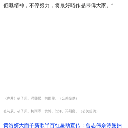
佢嘅精神，不停努力，将最好嘅作品带俾大家。”
《声秀》胡子贝、冯熙燮、柯雨霏。（公关提供）
张与辰、胡子贝、柯雨霏、黄博、刘洋、冯熙燮。（公关提供）
黄洛妍大面子新歌半百红星助宣传：曾志伟佘诗曼抽