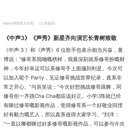
Band 房彩排大合照。（公关提供）
《中声3》《声秀》新星齐向演艺长青树致敬
《中声 3 》和《声秀》6 位歌手也表示相当兴奋，黄
博说：“修哥系我哋嘅榜样，我最深刻就系修哥扮嘅财
神，今年好幸运可以系修哥手上面攞到利是。今次可
以加入呢个 Party，见证修哥挑战世界纪录，真系非
常之开心。”与辰笑说：“今次好想挑战修哥跳舞，同
修哥佢一齐跳Cha Cha都应该好正。小学𠮶阵就已经
有睇过修哥嘅影视作品，觉得修哥系一个好敬业同埋
好有毅力嘅艺人，所以真系值得大家学习。”刘洋：
“一直以嚟都睇过好多修哥嘅影视作品，可以参与今次