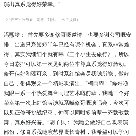
演出真系觉得好荣幸。”
《中声三》张与辰、黄博、刘洋。（公关提供）
冯熙燮：“首先要多谢修哥嘅邀请，也要多谢公司嘅安
排，出道只系短短半年已经有呢个机会，真系非常难
得，其实我细细个就有睇《三个小生去旅行》，所以
今日彩排可以第一次见到两位本尊真系觉得好激动。
修哥佢好和蔼可亲，到时系红馆会尽我哋所能，做好
自己，带俾观众一个精彩嘅演出。”柯雨霏：“修哥喺
我眼中系一个热爱舞台同埋艺术嘅前辈，我哋三个好
荣幸第一次上红馆表演就系喺修哥嘅演唱会，今次可
以见证修哥挑战纪录，仲可以同咁多前辈一齐载歌载
舞，真系好兴奋。”胡子贝：“我哋会做好自己嘅表演
部份，修哥系我哋演艺界嘅长青树，我希望可以学习