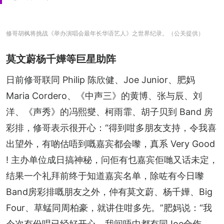
修哥胡枫将挑战《举办演唱会最年长华语艺人》之世界纪录。（公关提供）
莫文蔚杨千嬅等巨星助阵
日前修哥联同 Philip 陈欣健、Joe Junior、肥妈 
Maria Cordero、《中声三》的黄博、张与辰、刘
洋、《声秀》的冯熙燮、柯雨霏、胡子贝到 Band 房
彩排，修哥表示很开心：“得到咁多朋友支持，令我喜
出望外，有啲估唔到嘅嘉宾都会嚟，真系 Very Good 
! 主办单位成日搞神秘，问佢有乜嘉宾佢哋又话未定，
结果一个礼拜前终于知道嘉宾名单，除咗有今日嚟
Band房彩排嘅朋友之外，仲有莫文蔚、杨千嬅、Big 
Four、草蜢同周柏豪，就讲住咁多先。”肥妈说：“我
今次有份唱已经好开心，我间唔中都有同Joe合作，