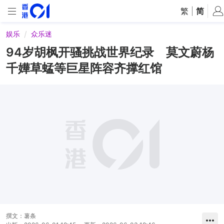
繁
|
简
娱乐
众乐迷
94岁胡枫开骚挑战世界纪录 莫文蔚杨
千嬅草蜢等巨星阵容齐撑红馆
撰文：
薯条