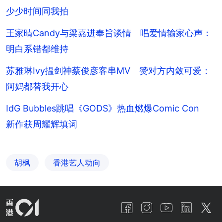
少少时间同我拍
王家晴Candy与梁嘉进奉旨谈情 唱爱情输家心声：
明白系错都维持
苏雅琳Ivy揾剑神蔡俊彦客串MV 赞对方内敛可爱：
阿妈都替我开心
IdG Bubbles跳唱《GODS》热血燃爆Comic Con
新作获周耀辉填词
胡枫
香港艺人动向