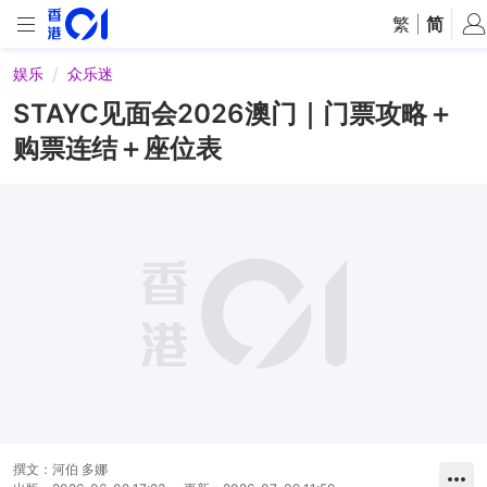
繁
|
简
娱乐
众乐迷
STAYC见面会2026澳门｜门票攻略＋
购票连结＋座位表
撰文：
河伯 多娜