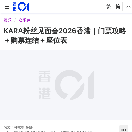
繁
|
简
娱乐
众乐迷
KARA粉丝见面会2026香港｜门票攻略
＋购票连结＋座位表
撰文：
种嘤嘤 多娜