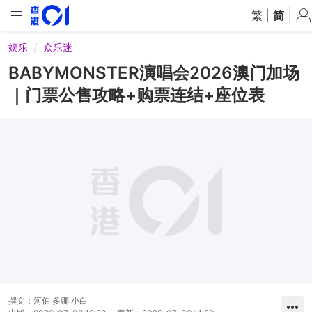
繁
|
简
娱乐
众乐迷
BABYMONSTER演唱会2026澳门加场
｜门票公售攻略+购票连结+座位表
撰文：
河伯 多娜 小白