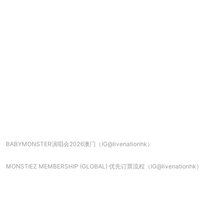
BABYMONSTER演唱会2026澳门（IG@livenationhk）
MONSTIEZ MEMBERSHIP (GLOBAL) 优先订票流程（IG@livenationhk）