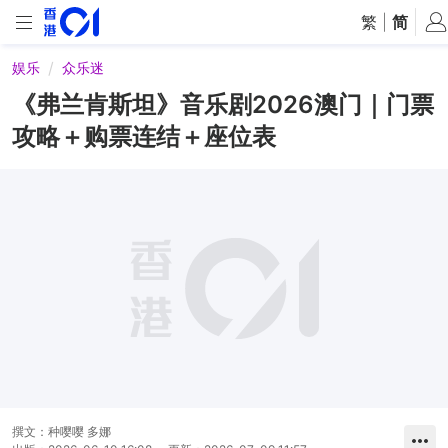
繁
|
简
娱乐
众乐迷
《弗兰肯斯坦》音乐剧2026澳门｜门票
攻略＋购票连结＋座位表
撰文：
种嘤嘤 多娜