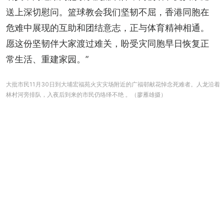
送上深切慰问。篮球教会我们坚韧不屈，香港同胞在
危难中展现的互助和团结意志，正与体育精神相通。
愿这份坚韧伴大家渡过难关，盼受灾同胞早日恢复正
常生活、重建家园。”
大批市民11月30日到大埔宏福苑火灾灾场附近的广福邨献花悼念死难者。人龙沿着
林村河旁排队，入夜后到来的市民仍络绎不绝 。（廖雁雄摄）