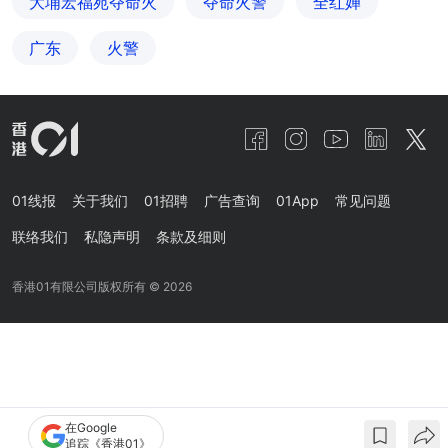
大埔宏福苑夺命火
夺命火警
全红婵
广东
火警
01线报
关于我们
01招聘
广告查询
01App
常见问题
联络我们
私隐声明
条款及细则
香港01有限公司版权所有 ©
2026
在Google
追踪《香港01》