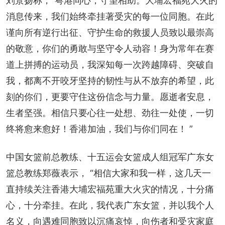
刘景扬称，“粤港同心，守望相助。大埔宏福苑大火的
消息传来，我们始终牵挂著受灾的每一位同胞。在此
谨向所有逆行出征、守护生命的救援人员致以最崇高
的敬意，你们的勇敢与坚守令人动容！身为常年在赛
道上拼搏的运动员，我深知每一次跨越障碍、突破自
我，都离不开咬牙坚持的韧性与从不放弃的希望，此
刻的你们，更要守住这份信念与力量。愿逝者安息，
生者坚强。相信只要心往一处想、劲往一处使，一切
终将愈来愈好！香港加油，我们与你们同在！ ”
中国女篮前总教练、十五运会女篮成人组冠军广东女
篮总教练郑薇表示， “相信大家和我一样，这几天一
直持续关注香港大埔宏福苑重大火灾的情况，十分痛
心，十分牵挂。在此，我代表广东女篮，并以我个人
名义，向遇难同胞致以沉痛哀悼，向伤者和受灾家庭