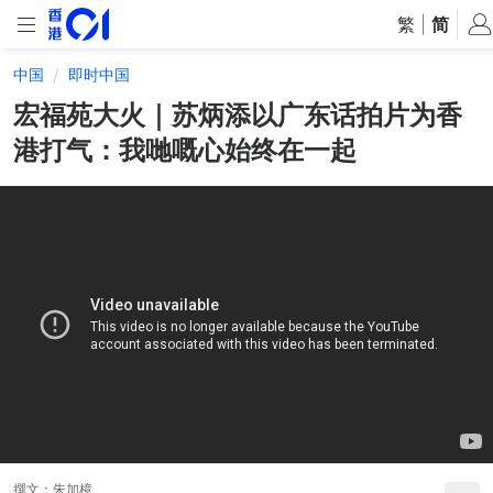
繁
|
简
中国
即时中国
宏福苑大火｜苏炳添以广东话拍片为香
港打气：我哋嘅心始终在一起
撰文：
朱加樟