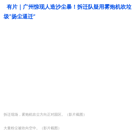
有片｜广州惊现人造沙尘暴！拆迁队疑用雾炮机吹垃
圾“扬尘逼迁”
拆迁现场，雾炮机吹尘方向正对园区。（影片截图）
大量粉尘被吹向空中。（影片截图）