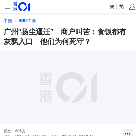
繁
|
简
中国
即时中国
广州“扬尘逼迁” 商户叫苦：食饭都有
灰飘入口 他们为何死守？
撰文：
卢诗文