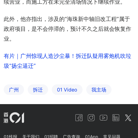
续营业，而施工方在未完全清场情况下继续作业。
此外，他亦指出，涉及的“海珠新中轴旧改工程”属于
政府项目，是不会停滞的，预计不久之后就会恢复作
业。
有片｜广州惊现人造沙尘暴！拆迁队疑用雾炮机吹垃
圾“扬尘逼迁”
广州
拆迁
01 Video
我主场
01线报
关于我们
01招聘
广告查询
01App
常见问题