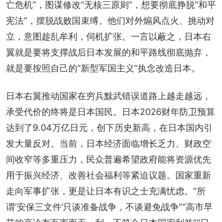
亡危机”，图谋修改“无核三原则”，想要彻底挣脱“和平
宪法”，摆脱战败国束缚。他们对外煽风点火、挑动对
立，意图趁乱牟利，伺机扩张。一言以蔽之，日本右
翼就是要将支撑战后日本发展的和平路线彻底抛弃，
就是要按照自己的“新型军国主义”执念改造日本。
日本右翼推动国家在穷兵黩武错误道路上越走越远，
承受代价的终将是日本国民。日本2026财年防卫预算
达到了9.04万亿日元，创下历史新高，在日本国内引
发大量反对。当前，日本经济面临增长乏力、财政空
间收窄等多重压力，民众普遍希望政府能将资源优先
用于振兴经济、改善社会福利等紧迫议题。国家重新
走向军事扩张，更是让日本有识之士充满忧虑。“所
谓‘安保三文件’只谈准备战争，不谈避免战争”“高市早