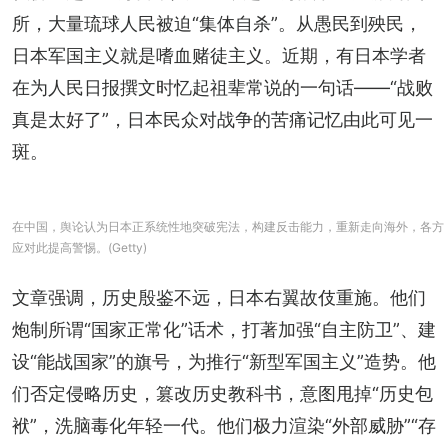
所，大量琉球人民被迫“集体自杀”。从愚民到殃民，
日本军国主义就是嗜血赌徒主义。近期，有日本学者
在为人民日报撰文时忆起祖辈常说的一句话——“战败
真是太好了”，日本民众对战争的苦痛记忆由此可见一
斑。
在中国，舆论认为日本正系统性地突破宪法，构建反击能力，重新走向海外，各方
应对此提高警惕。(Getty)
文章强调，历史殷鉴不远，日本右翼故伎重施。他们
炮制所谓“国家正常化”话术，打著加强“自主防卫”、建
设“能战国家”的旗号，为推行“新型军国主义”造势。他
们否定侵略历史，篡改历史教科书，意图甩掉“历史包
袱”，洗脑毒化年轻一代。他们极力渲染“外部威胁”“存