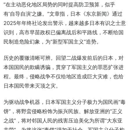
“在主动恶化地区局势的同时提高防卫预算，似乎
有‘自导自演’之嫌。”文章指，日本《东京新闻》通过
2025年年终社论发出警示，越来越多日本有识之士意
识到，高市早苗政权已偏离战后和平路线，不断给国
民制造危险幻象，为“新型军国主义”造势。
历史的覆辙清晰可辨。回望二战爆发前后的日本，对
本国国民的欺瞒诱骗，贯穿了军国主义的罪恶扩张进
程。最终，侵略战争不仅给地区造成巨大灾难，也给
日本国民带来灭顶之灾。
为驱动战争机器，日本军国主义分子极力为国民画“毒
饼”，将野蛮侵略粉饰为振兴民族、解放亚洲的“正义
之战”，将对邻国人民的残害压迫美化为所谓“大东亚
共荣”。为将这张“毒饼”强加于社会，军国主义分子构