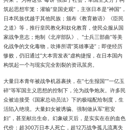
筑起思想牢笼：灌输“皇国史观”，主张日本是“神国”，
日本民族优越于其他民族；颁布《教育敕语》《臣民
之道》等，推行皇民教化和奴化教育，使民众服从国
家战争意志；炮制《北岸部队》、“士兵三部曲”等美
化战争的文化毒物，吹捧所谓“英雄事迹”；即使经历
惨败，仍旧通过“大本营发表”虚构捷报，在日本国内
构筑起一个与现实完全割裂的资讯茧房。
大量日本青年被战争机器裹挟，在“七生报国”“一亿玉
碎”等军国主义思想的控制下，沦为战争炮灰。许多民
众被迫接受《国家总动员法》下的极端配给制度，生
活陷入绝境。大量妇女被诱骗、强制做从军“慰安
妇”，甚至献出生命。幻象破灭后，是实实在在的血色
代价：超300万日本人死亡，超12万战争孤儿流离失