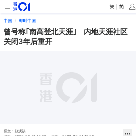
繁
|
简
中国
即时中国
曾号称｢南高登北天涯｣ 内地天涯社区
关闭3年后重开
撰文：
赵观祺