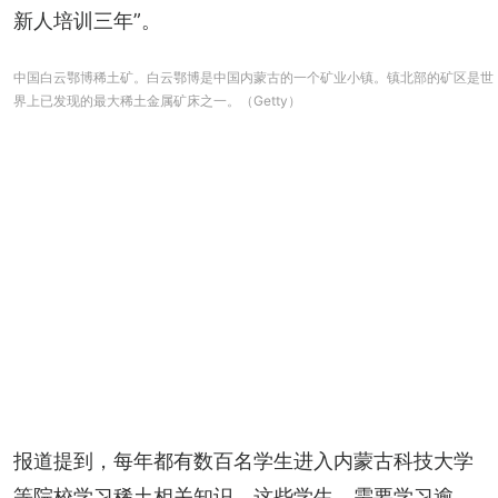
新人培训三年”。
中国白云鄂博稀土矿。白云鄂博是中国内蒙古的一个矿业小镇。镇北部的矿区是世
界上已发现的最大稀土金属矿床之一。（Getty）
报道提到，每年都有数百名学生进入内蒙古科技大学
等院校学习稀土相关知识。这些学生，需要学习逾