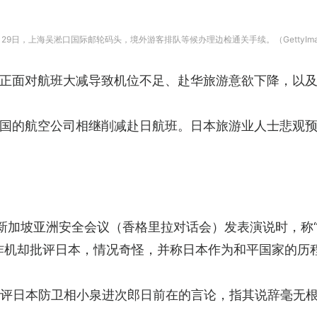
9日，上海吴淞口国际邮轮码头，境外游客排队等候办理边检通关手续。（GettyIma
正面对航班大减导致机位不足、赴华旅游意欲下降，以及
国的航空公司相继削减赴日航班。日本旅游业人士悲观
在新加坡亚洲安全会议（香格里拉对话会）发表演说时，称
炸机却批评日本，情况奇怪，并称日本作为和平国家的历
批评日本防卫相小泉进次郎日前在的言论，指其说辞毫无