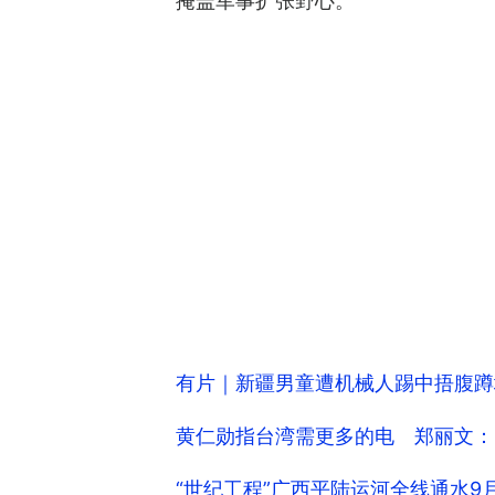
掩盖军事扩张野心。
有片｜新疆男童遭机械人踢中捂腹蹲
黄仁勋指台湾需更多的电 郑丽文：
“世纪工程”广西平陆运河全线通水9