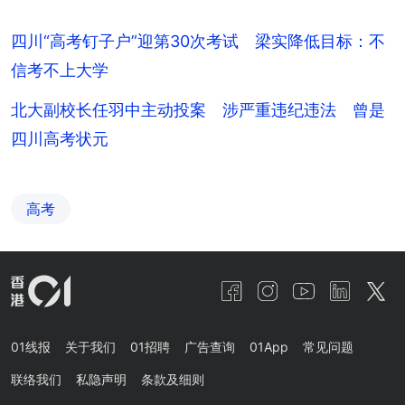
四川“高考钉子户”迎第30次考试 梁实降低目标：不
信考不上大学
北大副校长任羽中主动投案 涉严重违纪违法 曾是
四川高考状元
高考
01线报
关于我们
01招聘
广告查询
01App
常见问题
联络我们
私隐声明
条款及细则