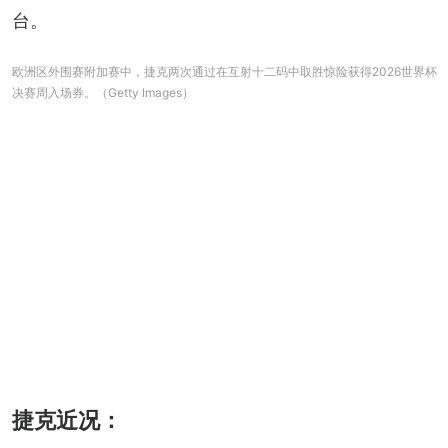
台。
欧洲区外围赛附加赛中，捷克两次通过在互射十二码中取胜惊险获得2026世界杯
决赛周入场券。（Getty Images）
捷克近况：