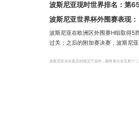
波斯尼亚现时世界排名：第6
波斯尼亚世界杯外围赛表现：
波斯尼亚在欧洲区外围赛H组取得5胜
过关；之后的附加赛决赛，波斯尼亚
波斯尼亚在在落后的情况下追和，最终再次在互射十二码中