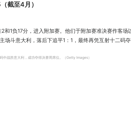
5（截至4月）
2和1负17分，进入附加赛。他们于附加赛准决赛作客场
主场斗意大利，落后下追平1：1，最终再凭互射十二码
战胜意大利，成功夺得决赛周席位。（Getty Images）