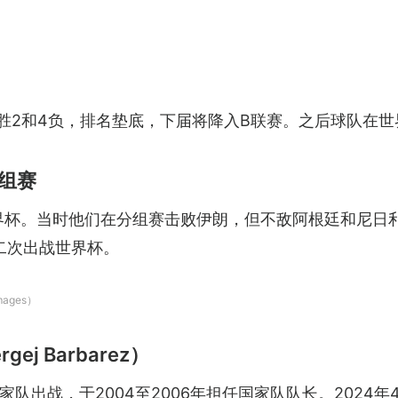
0胜2和4负，排名垫底，下届将降入B联赛。之后球队在
组赛
世界杯。当时他们在分组赛击败伊朗，但不敌阿根廷和尼日
第二次出战世界杯。
ages）
j Barbarez）
队出战，于2004至2006年担任国家队队长。2024