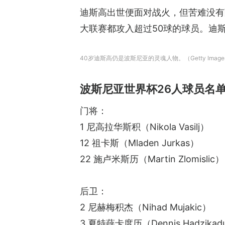
迪斯高出世便面对战火，但苦难没有
大联赛都攻入超过50球的球员。迪
40岁迪斯高仍是波斯尼亚的灵魂人物。（Getty Image
波斯尼亚世界杯26人球员名
门将：
1 尼高拉华斯积（Nikola Vasilj）
12 祖卡斯（Mladen Jurkas）
22 施卢米斯历（Martin Zlomislic）
后卫：
2 尼赫梅积杰（Nihad Mujakic）
3 夏特薛卡度历（Dennis Hadzikad