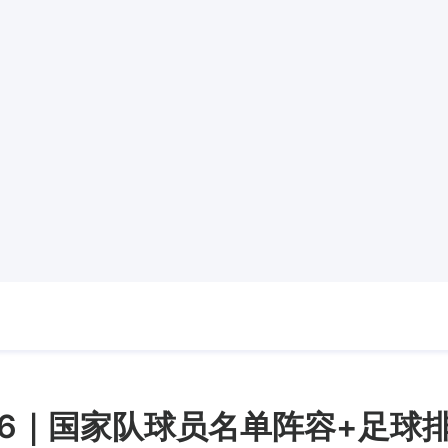
26｜国家队球员名单阵容+足球