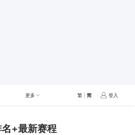
更多
繁
|
简
登入
排名+最新赛程