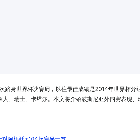
2次跻身世界杯决赛周，以往最佳成绩是2014年世界杯分
拿大、瑞士、卡塔尔。本文将介绍波斯尼亚外围赛表现、
牙对阿根廷+104场赛果一览