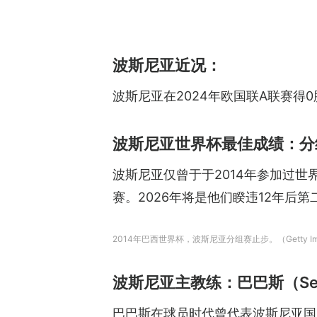
波斯尼亚近况：
波斯尼亚在2024年欧国联A联赛得
波斯尼亚世界杯最佳成绩：分
波斯尼亚仅曾于于2014年参加过
赛。2026年将是他们睽违12年后
2014年巴西世界杯，波斯尼亚分组赛止步。（Getty Im
波斯尼亚主教练：巴巴斯（Serge
巴巴斯在球员时代曾代表波斯尼亚国家