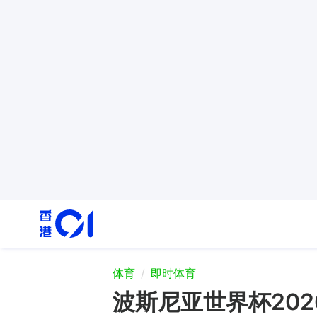
体育
即时体育
波斯尼亚世界杯20