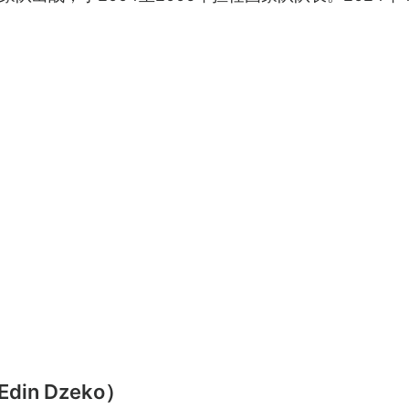
n Dzeko）