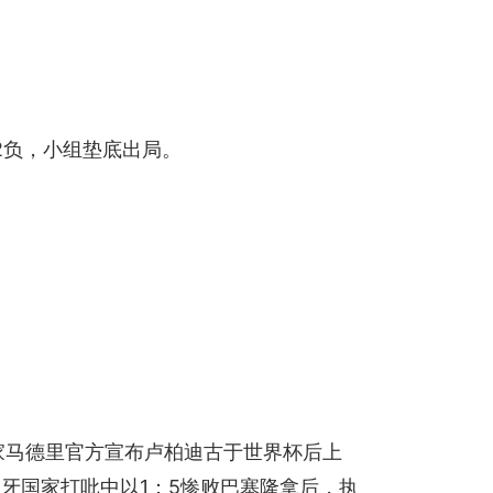
2负，小组垫底出局。
。
皇家马德里官方宣布卢柏迪古于世界杯后上
牙国家打吡中以1：5惨败巴塞隆拿后，执