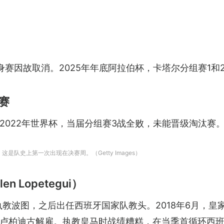
赛因故取消。2025年年底阿拉伯杯，卡塔尔分组赛1和
赛
2022年世界杯，当届分组赛3战全败，未能晋级淘汰赛
是队史上第一次出现在决赛周。（Getty Images）
 Lopetegui）
执教波图，之后出任西班牙国家队教头。2018年6月，
卢柏迪古解雇。执教皇马时战绩糟糕，在当季首循环西班