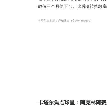
教仅三个月便下台。此后辗转执教塞
卡塔尔主教练：卢柏迪古（Getty Images）
卡塔尔焦点球星：阿克林阿费夫（Ak