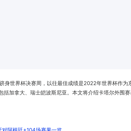
次跻身世界杯决赛周，以往最佳成绩是2022年世界杯作
手包括加拿大、瑞士皑波斯尼亚。本文将介绍卡塔尔外围
牙对阿根廷+104场赛果一览