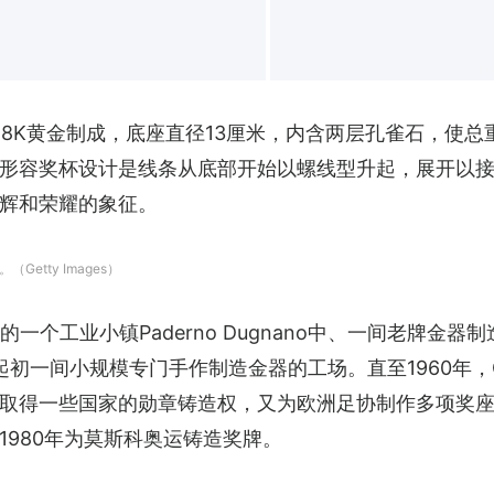
18K黄金制成，底座直径13厘米，内含两层孔雀石，使总重
形容奖杯设计是线条从底部开始以螺线型升起，展开以
辉和荣耀的象征。
tty Images）
工业小镇Paderno Dugnano中、一间老牌金器制造商GDE
创立，起初一间小规模专门手作制造金器的工场。直至1960年，
取得一些国家的勋章铸造权，又为欧洲足协制作多项奖座
1980年为莫斯科奥运铸造奖牌。