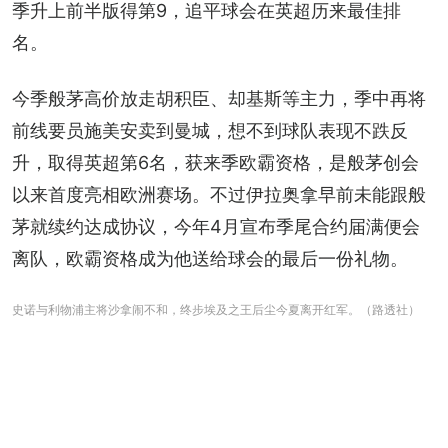
季升上前半版得第9，追平球会在英超历来最佳排
名。
今季般茅高价放走胡积臣、却基斯等主力，季中再将
前线要员施美安卖到曼城，想不到球队表现不跌反
升，取得英超第6名，获来季欧霸资格，是般茅创会
以来首度亮相欧洲赛场。不过伊拉奥拿早前未能跟般
茅就续约达成协议，今年4月宣布季尾合约届满便会
离队，欧霸资格成为他送给球会的最后一份礼物。
史诺与利物浦主将沙拿闹不和，终步埃及之王后尘今夏离开红军。（路透社）