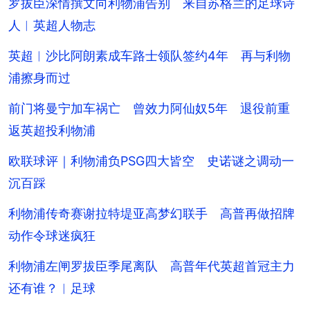
罗拔臣深情撰文向利物浦告别 来自苏格兰的足球诗
人︱英超人物志
英超︱沙比阿朗素成车路士领队签约4年 再与利物
浦擦身而过
前门将曼宁加车祸亡 曾效力阿仙奴5年 退役前重
返英超投利物浦
欧联球评｜利物浦负PSG四大皆空 史诺谜之调动一
沉百踩
利物浦传奇赛谢拉特堤亚高梦幻联手 高普再做招牌
动作令球迷疯狂
利物浦左闸罗拔臣季尾离队 高普年代英超首冠主力
还有谁？︱足球