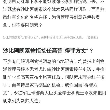
会明白到红军下季不能继续像今季那样沉沦下去。不
过既然有沙比阿朗素这个战术风格同样进取，而且熟
悉红军文化的名将选择，为何管理层刻意选伊拉奥
拿，也不要阿朗素？
沙比阿朗素疑似“得罪方丈”，未获利物浦考虑为来季新帅人选。（路透社）
沙比阿朗素曾拒接任高普“得罪方丈”？
不少专门跟进利物浦消息的当地记者，均曾指出利物
浦管理层根本无考虑过由沙比阿朗素接任史诺，并推
测前季当高普宣布季尾离任后，阿朗素未理会红军招
手，而等待皇家马德里的机会，或许因而“得罪方
丈”，令红军足球部两大巨头爱华士和晓士今次未把阿
朗素列为新帅人选。