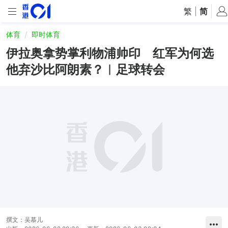
繁
|
简
体育
即时体育
伊拉奥拿势掌利物浦帅印 红军为何选
他弃沙比阿朗素？︱足球转会
撰文：
吴慕儿