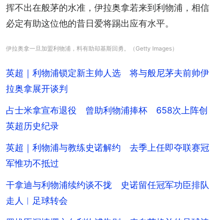
挥不出在般茅的水准，伊拉奥拿若来到利物浦，相信
必定有助这位他的昔日爱将踢出应有水平。
伊拉奥拿一旦加盟利物浦，料有助却基斯回勇。（Getty Images）
英超｜利物浦锁定新主帅人选 将与般尼茅夫前帅伊
拉奥拿展开谈判
占士米拿宣布退役 曾助利物浦捧杯 658次上阵创
英超历史纪录
英超｜利物浦与教练史诺解约 去季上任即夺联赛冠
军惟功不抵过
干拿迪与利物浦续约谈不拢 史诺留任冠军功臣排队
走人︱足球转会