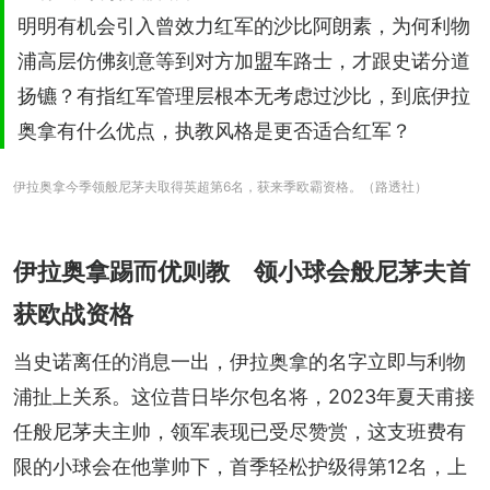
明明有机会引入曾效力红军的沙比阿朗素，为何利物
浦高层仿佛刻意等到对方加盟车路士，才跟史诺分道
扬镳？有指红军管理层根本无考虑过沙比，到底伊拉
奥拿有什么优点，执教风格是更否适合红军？
伊拉奥拿今季领般尼茅夫取得英超第6名，获来季欧霸资格。（路透社）
伊拉奥拿踢而优则教 领小球会般尼茅夫首
获欧战资格
当史诺离任的消息一出，伊拉奥拿的名字立即与利物
浦扯上关系。这位昔日毕尔包名将，2023年夏天甫接
任般尼茅夫主帅，领军表现已受尽赞赏，这支班费有
限的小球会在他掌帅下，首季轻松护级得第12名，上