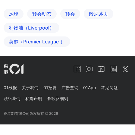
足球
转会动态
转会
般尼茅夫
利物浦（Liverpool）
英超（Premier League ）
01线报
关于我们
01招聘
广告查询
01App
常见问题
联络我们
私隐声明
条款及细则
香港01有限公司版权所有 ©
2026