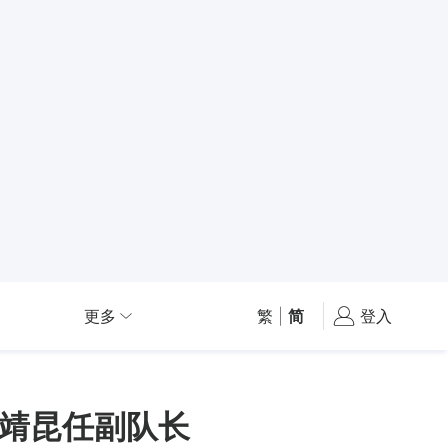
更多
繁
|
简
登入
靖昆任副队长