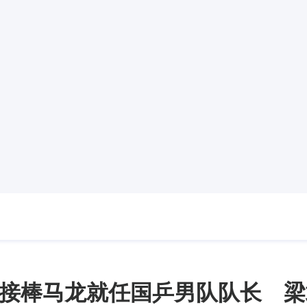
接棒马龙就任国乒男队队长 梁