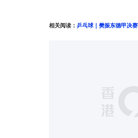
相关阅读：
乒乓球｜樊振东德甲决赛