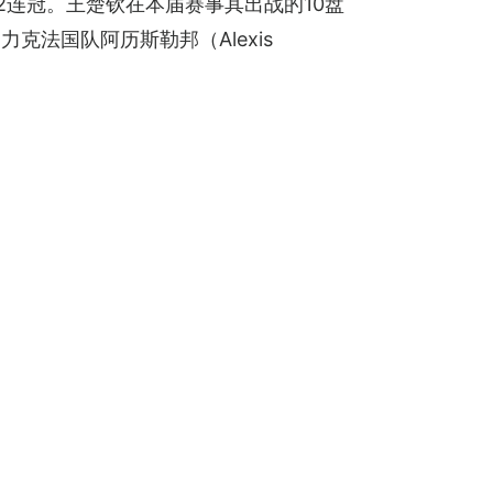
2连冠。王楚钦在本届赛事其出战的10盘
国队阿历斯勒邦（Alexis 