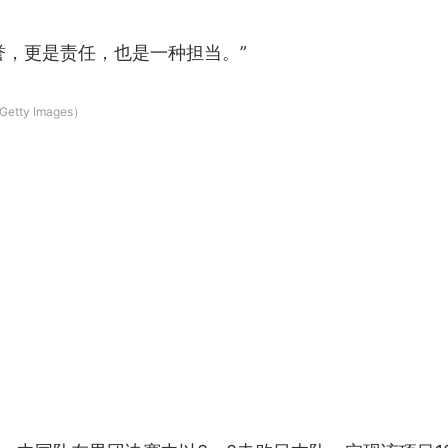
誉，更是责任，也是一种担当。”
y Images）