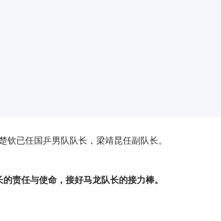
楚钦已任国乒男队队长，梁靖昆任副队长。
长的责任与使命，接好马龙队长的接力棒。