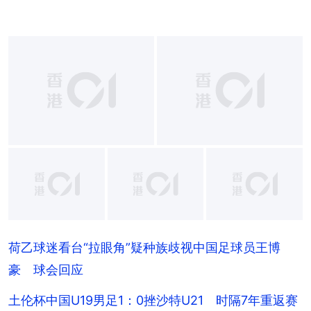
+
3
荷乙球迷看台“拉眼角”疑种族歧视中国足球员王博
豪 球会回应
土伦杯中国U19男足1：0挫沙特U21 时隔7年重返赛