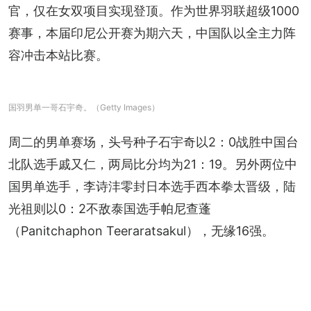
官，仅在女双项目实现登顶。作为世界羽联超级1000
赛事，本届印尼公开赛为期六天，中国队以全主力阵
容冲击本站比赛。
国羽男单一哥石宇奇。（Getty Images）
周二的男单赛场，头号种子石宇奇以2：0战胜中国台
北队选手戚又仁，两局比分均为21：19。另外两位中
国男单选手，李诗沣零封日本选手西本拳太晋级，陆
光祖则以0：2不敌泰国选手帕尼查蓬
（Panitchaphon Teeraratsakul），无缘16强。