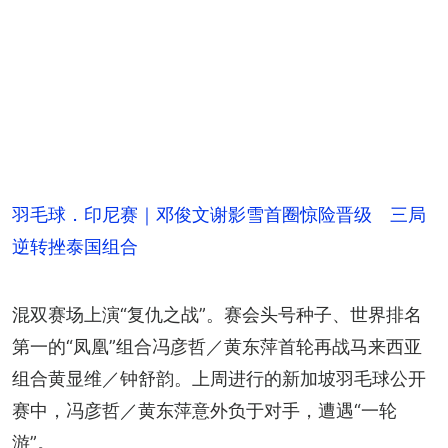
羽毛球．印尼赛｜邓俊文谢影雪首圈惊险晋级 三局
逆转挫泰国组合
混双赛场上演“复仇之战”。赛会头号种子、世界排名
第一的“凤凰”组合冯彦哲／黄东萍首轮再战马来西亚
组合黄显维／钟舒韵。上周进行的新加坡羽毛球公开
赛中，冯彦哲／黄东萍意外负于对手，遭遇“一轮
游”。