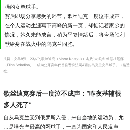
强的女单球手。
赛后即场分享感受的环节，歌丝迪克一度泣不成声，
在个人运动生涯写下高峰的新一页，却惦记着家乡的
惨况，她久未能成言，稍为平复情绪后，将今场胜利
献给身在战火中的乌克兰同胞。
法网．女单8强︱23岁的歌丝迪克（Marta Kostyuk）击败“大师姐”丝慧杜莲娜
（Elina Svitolina），成为公开赛年代首位晋身法网4强的乌克兰女单球手。（路透
社）
歌丝迪克赛后一度泣不成声：“昨夜基辅很
多人死了”
自从乌克兰受到俄罗斯入侵，来自当地的运动员，尤
其是曝光率最高的网球手，一直为国家和人民发声。