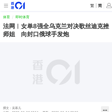
繁
|
简
体育
即时体育
法网︱女单8强全乌克兰对决歌丝迪克挫
师姐 向封口俄球手发炮
撰文：
吴慕儿