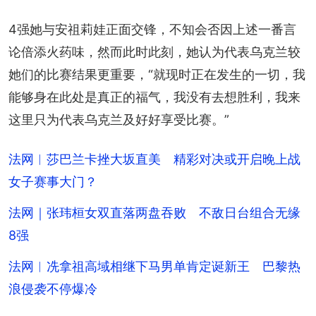
4强她与安祖莉娃正面交锋，不知会否因上述一番言
论倍添火药味，然而此时此刻，她认为代表乌克兰较
她们的比赛结果更重要，“就现时正在发生的一切，我
能够身在此处是真正的福气，我没有去想胜利，我来
这里只为代表乌克兰及好好享受比赛。”
法网︱莎巴兰卡挫大坂直美 精彩对决或开启晚上战
女子赛事大门？
法网｜张玮桓女双直落两盘吞败 不敌日台组合无缘
8强
法网︱冼拿祖高域相继下马男单肯定诞新王 巴黎热
浪侵袭不停爆冷