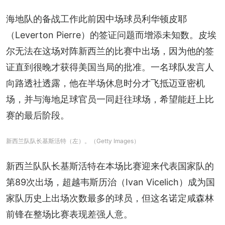
海地队的备战工作此前因中场球员利华顿皮耶
（Leverton Pierre）的签证问题而增添未知数。皮埃
尔无法在这场对阵新西兰的比赛中出场，因为他的签
证直到很晚才获得美国当局的批准。一名球队发言人
向路透社透露，他在半场休息时分才飞抵迈亚密机
场，并与海地足球官员一同赶往球场，希望能赶上比
赛的最后阶段。
新西兰队队长基斯活特（左）。（Getty Images）
新西兰队队长基斯活特在本场比赛迎来代表国家队的
第89次出场，超越韦斯历治（Ivan Vicelich）成为国
家队历史上出场次数最多的球员，但这名诺定咸森林
前锋在整场比赛表现差强人意。