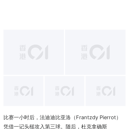
+
2
比赛一小时后，法迪迪比亚洛（Frantzdy Pierrot）
凭借一记头槌攻入第三球。随后，杜克拿确斯