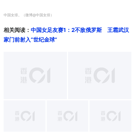
中国女排。（微博@中国女排）
相关阅读：
中国女足友赛1：2不敌俄罗斯　王霜武汉
家门前射入“世纪金球”