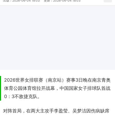
出版：
2026-06-04 18:03
更新：
2026-06-04 18:03
2026世界女排联赛（南京站）赛事3日晚在南京青奥
体育公园体育馆拉开战幕，中国国家女子排球队首战
0：3不敌捷克队。
对阵首局，在两大主攻手李盈莹、吴梦洁因伤病缺席