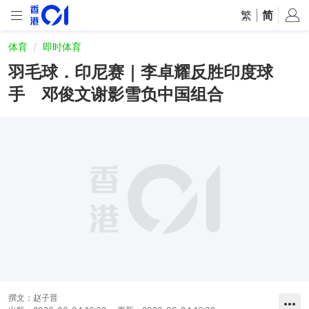
繁
|
简
体育
即时体育
羽毛球．印尼赛｜李卓耀反胜印度球
手 邓俊文谢影雪负中国组合
撰文：
赵子晋