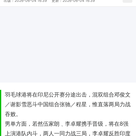
出版：
2026-06-04 16:39
更新：
2026-06-04 16:39
羽毛球港将在印尼公开赛分途出击，混双组合邓俊文
／谢影雪恶斗中国组合张驰／程星，惟直落两局力战
吞败。
男单方面，若然伍家朗﹑李卓耀携手晋级，将在8强
上演港队内斗，两人一同力战三局，李卓耀反胜印度