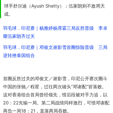
球手舒尔迪（Ayush Shetty）；伍家朗则不敌周天
成。
羽毛球．印尼赛｜杨雅婷杨霈霖三局反胜晋级 李卓
耀伍家朗齐过关
羽毛球．印尼赛｜邓俊文谢影雪首圈惊险晋级 三局
逆转挫泰国组合
首圈反胜过关的邓俊文／谢影雪，印尼公开赛次圈斗
中国的张驰／程星，过往两次碰头“邓谢配”皆落败。
这对香港组合首局曾经领先，惜后段被对手力追，以
20：22先输一局。第二局战情同样激烈，可惜邓谢配
再负一局18：21，直落两局吞败。