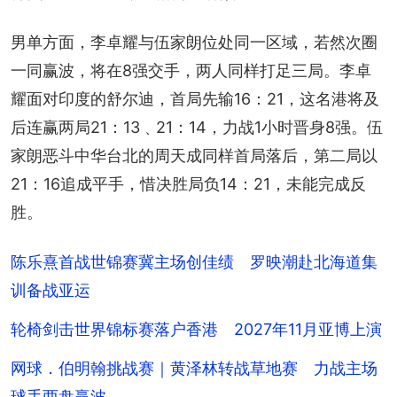
男单方面，李卓耀与伍家朗位处同一区域，若然次圈
一同赢波，将在8强交手，两人同样打足三局。李卓
耀面对印度的舒尔迪，首局先输16：21，这名港将及
后连赢两局21：13﹑21：14，力战1小时晋身8强。伍
家朗恶斗中华台北的周天成同样首局落后，第二局以
21：16追成平手，惜决胜局负14：21，未能完成反
胜。
陈乐熹首战世锦赛冀主场创佳绩 罗映潮赴北海道集
训备战亚运
轮椅剑击世界锦标赛落户香港 2027年11月亚博上演
网球．伯明翰挑战赛｜黄泽林转战草地赛 力战主场
球手两盘赢波