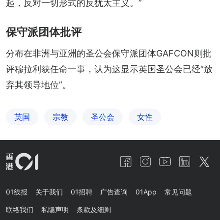
起，反对一切形式的反犹太主义。”
保守派团体批评
分布在非洲与亚洲的圣公会保守派团体GAFCON则批
评穆拉利获任命一事，认为这显示英国圣公会已经“放
弃其领导地位”。
英国
宗教
圣公会
女性
01线报
关于我们
01招聘
广告查询
01App
常见问题
联络我们
私隐声明
条款及细则