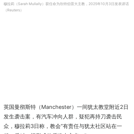
穆拉莉（Sarah Mullally）获任命为坎特伯雷大主教，2025年10月3日发表讲话
（Reuters）
英国曼彻斯特（Manchester）一间犹太教堂附近2日
发生袭击案，有汽车冲向人群，疑犯再持刀袭击民
众，穆拉莉3日称，教会“有责任与犹太社区站在一