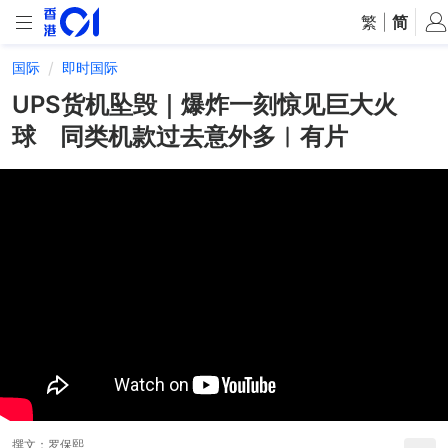
繁
|
简
国际
即时国际
UPS货机坠毁｜爆炸一刻惊见巨大火
球 同类机款过去意外多︱有片
撰文：
罗保熙