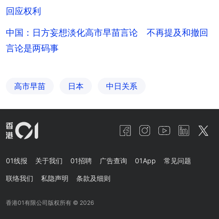
回应权利
中国：日方妄想淡化高市早苗言论 不再提及和撤回
言论是两码事
高市早苗
日本
中日关系
01线报
关于我们
01招聘
广告查询
01App
常见问题
联络我们
私隐声明
条款及细则
香港01有限公司版权所有 ©
2026